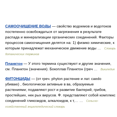
САМООЧИЩЕНИЕ ВОДЫ
— свойство водоемов и водотоков
постепенно освобождаться от загрязнения в результате
распада и минерализации органических соединений. Факторы
процессов самоочищения делятся на: 1) физико химические, к
которым принадлежат механическое движение воды …
Словарь
ботанических терминов
Планктон
— У этого термина существуют и другие значения,
см. Планктон (значения). Бокоплав Планктон (греч …
Википедия
ФИТОНЦИДЫ
— (от греч. phyton растение и лат. caedo
убиваю) , биологически активные в ва, образуемые
растениями; подавляют рост и развитие бактерий, грибов,
простейших, нек рых вирусов. Ф. представляют собой комплекс
соединений гликозидов, алкалоидов, к т,… …
Сельско-
хозяйственный энциклопедический словарь