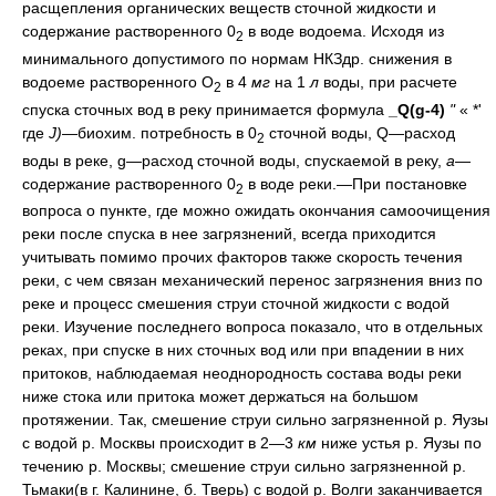
расщепления органических веществ сточной жидкости и
содержание растворенного 0
в воде водоема. Исходя из
2
минимального допустимого по нормам НКЗдр. снижения в
водоеме растворенного О
в 4
мг
на 1
л
воды, при расчете
2
спуска сточных вод в реку принимается формула
_Q(g-4)
"
« *'
где
J)
—биохим. потребность в 0
сточной воды, Q—расход
2
воды в реке, g—расход сточной воды, спускаемой в реку,
а
—
содержание растворенного 0
в воде реки.—При постановке
2
вопроса о пункте, где можно ожидать окончания самоочищения
реки после спуска в нее загрязнений, всегда приходится
учитывать помимо прочих факторов также скорость течения
реки, с чем связан механический перенос загрязнения вниз по
реке и процесс смешения струи сточной жидкости с водой
реки. Изучение последнего вопроса показало, что в отдельных
реках, при спуске в них сточных вод или при впадении в них
притоков, наблюдаемая неоднородность состава воды реки
ниже стока или притока может держаться на большом
протяжении. Так, смешение струи сильно загрязненной р. Яузы
с водой р. Москвы происходит в 2—3
км
ниже устья р. Яузы по
течению р. Москвы; смешение струи сильно загрязненной р.
Тьмаки(в г. Калинине, б. Тверь) с водой р. Волги заканчивается