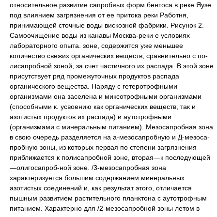
относительное развитие сапробяых форм бентоса в реке Яузе
под влиянием загрязнения от ее притока реки Работня,
принимающей сточные воды вискозной фабрики. Рисунок 2.
Самоочищение воды из канавы Москва-реки е условиях
лабораторного опыта. зоне, содержится уже меньшее
количество свежих органических веществ, сравнительно с по-
лисапробной зоной, за счет частичного их распада. В этой зоне
присутствует ряд промежуточных продуктов распада
органического вещества. Наряду с гетеротрофными
организмами она заселена и миксотрофными организмами
(способными к. усвоению как органических веществ, так и
азотистых продуктов их распада) и аутотрофными
(организмами с минеральным питанием). Мезосапробная зона
в свою очередь разделяется на а-мезосапробную и Д-мезоса-
пробную зоны, из которых первая по степени загрязнения
приближается к полисапробной зоне, вторая—к последующей
—олигосапроб-ной зоне. /3-мезосапробная зона
характеризуется большим содержанием минеральных
азотистых соединений и, как результат этого, отличается
пышным развитием растительного планктона с аутотрофным
питанием. Характерно для /2-мезосапробной зоны летом в