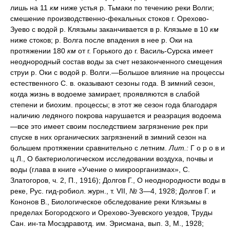
лишь на 11
км
ниже устья р. Тьмаки по течению реки Волги;
смешение производственно-фекальных стоков г. Орехово-
Зуево с водой р. Клязьмы заканчивается в р. Клязьме в 10
км
ниже стоков; р. Волга после впадения в нее р. Оки на
протяжении 180
км
от г. Горького до г. Василь-Сурска имеет
неоднородный состав воды за счет незаконченного смещения
струи р. Оки с водой р. Волги.—Большое влияние на процессы
естественного С. в. оказывают сезоны года. В зимний сезон,
когда жизнь в водоеме замирает, проявляются в слабой
степени и биохим. процессы; в этот же сезон года благодаря
наличию ледяного покрова нарушается и реаэрация водоема
—все это имеет своим последствием загрязнение рек при
спуске в них органических загрязнений в зимний сезон на
большем протяжении сравнительно с летним.
Лит.:
Г о р о в и
ц Л., О бактериологическом исследовании воздуха, почвы и
воды (глава в книге «Учение о микроорганизмах», С.
Златогоров, ч. 2, П., 1916); Долгов Г., О неоднородности воды в
реке, Рус. гид-робиол. журн., т. VІI,
№
3—4, 1928; Долгов Г. и
Кононов В., Биологическое обследование реки Клязьмы в
пределах Богородского и Орехово-Зуевского уездов, Труды
Сан. ин-та Мосздравотд. им. Эрисмана, вып. 3, М., 1928;