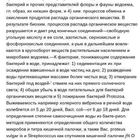
бактерий и прочих представителей флоры и фауны водоема,
гл. образ, их низших форм, и 4) хим. процессов обмена и
окисления продуктов распада органического вешества. В
результате биохим. процессов распада органическое вещество
разрушается и дает ряд конечных соединений—свободную
угольную кислоту я ее соли, азотистые, сернокислые и
фосфорнокислые соединения, к-рые в дальнейшем вовле-
каются в кругооборот веществ растительным населением и
микробами водоема.—К факторам, понижающим содержание
бактерий в воде, принадлежат: 1) седиментация их при
осаждении взвешенных в воде частиц на дно; 2) разведение
воды притекающими массами более чистых вод; 3) отмирание
бактерий под воздей-' ствием на них прямого солнечного
света; 4) общая убыль в воде питательных для бактерий
органических веществ и 5) пожирание бактерий Protozoa.
Выживаемость например холерного вибриона в речной воде
колеблется от 5 до 20 дней, Bact. coli—от 6 до 18 дней. Для
определения степени самоочищения воды из бакте-риол.
методов применяются определение общего количества
микробов и титра кишечной палочки, а также Вас. proteus
vulgar is и Streptococcus как спутников кишечной палочки
j%
О