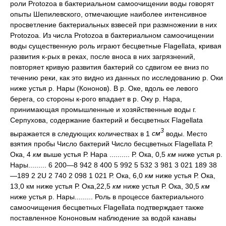
роли Protozoa в бактериальном самоочищении воды говорят
опыты Шепилевского, отмечающие наиболее интенсивное
просветление бактериальных взвесей при размножении в них
Protozoa. Из числа Protozoa в бактериальном самоочищении
воды существенную роль играют бесцветные Flagellata, кривая
развития к-рых в реках, после вноса в них загрязнений,
повторяет кривую развития бактерий со сдвигом ее вниз по
течению реки, как это видно из данных по исследованию р. Оки
ниже устья р. Нары (Кононов). В р. Оке, вдоль ее левого
берега, со стороны к-рого впадает в р. Оку р. Нара,
принимающая промышленные и хозяйственные воды г.
Серпухова, содержание бактерий и бесцветных Flagellata
3
выражается в следующих количествах в 1
см
воды. Место
взятия пробы Число бактерий Число бесцветных Flagellata Р.
Ока, 4
км
выше устья Р. Нара .......... Р. Ока, 0,5
км
ниже устья р.
Нары......... 6 200—8 942 8 400 5 992 5 532 3 981 3 021 189 38
—189 2 2U 2 740 2 098 1 021 Р. Ока, 6,0
км
ниже устья Р. Ока,
13,0 км ниже устья Р. Ока,22,5
км
ниже устья Р. Ока, 30,5
км
ниже устья р. Нары......... Роль в процессе бактериального
самоочищения бесцветных Flagellata подтверждает также
поставленное Кононовым наблюдение за водой канавы