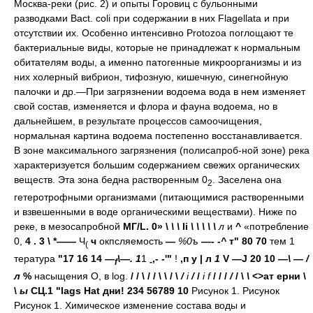
Москва-реки (рис. 2) и опыты Горовиц с бульонными
разводками Bact. coli при содержании в них Flagellata и при
отсутствии их. Особенно интенсивно Protozoa поглощают те
бактериальные виды, которые не принадлежат к нормальным
обитателям воды, а именно патогенные микроорганизмы и из
них холерный вибрион, тифозную, кишечную, синегнойную
палочки и др.—При загрязнении водоема вода в нем изменяет
свой состав, изменяется и флора и фауна водоема, но в
дальнейшем, в результате процессов самоочищения,
нормальная картина водоема постепенно восстанавливается.
В зоне максимального загрязнения (полисапроб-ной зоне) река
характеризуется большим содержанием свежих органических
веществ. Эта зона бедна растворенным 0
. Заселена она
2
гетеротрофными организмами (питающимися растворенными
и взвешенными в воде органическими веществами). Ниже по
реке, в мезосапробной
МГ/L. 0»
\
\
\
li
\ \ \ \
\
л
и
^
«потребление
0,
4 . 3
\
*——
Ч
ч
окпсляемость
—
%0ъ
—-
-^
т"
80 70
тем 1
(
тература
"17
16 14
—
\
—
.
1
1
,-
-'"
!
,п
у
|
л
1
V
—J
20 10
—\
—
/
f
-
л
%
насыщения О, в log.
/ /
\
/ /
\ \
/
\
/
i
/
/
i f
/ / /
/
/
\
\
<>ат
ерни
\
\
ы
СЦ.1
"lags
Hat
дни! 234 56789 10
Рисунок 1. Рисунок
Рисунок 1. Химическое изменение состава воды и