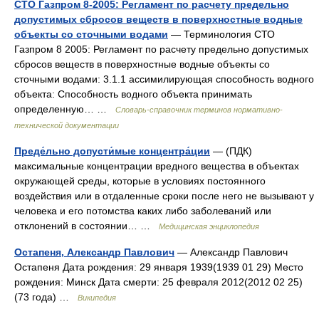
СТО Газпром 8-2005: Регламент по расчету предельно
допустимых сбросов веществ в поверхностные водные
объекты со сточными водами
— Терминология СТО
Газпром 8 2005: Регламент по расчету предельно допустимых
сбросов веществ в поверхностные водные объекты со
сточными водами: 3.1.1 ассимилирующая способность водного
объекта: Способность водного объекта принимать
определенную… …
Словарь-справочник терминов нормативно-
технической документации
Преде́льно допусти́мые концентра́ции
— (ПДК)
максимальные концентрации вредного вещества в объектах
окружающей среды, которые в условиях постоянного
воздействия или в отдаленные сроки после него не вызывают у
человека и его потомства каких либо заболеваний или
отклонений в состоянии… …
Медицинская энциклопедия
Остапеня, Александр Павлович
— Александр Павлович
Остапеня Дата рождения: 29 января 1939(1939 01 29) Место
рождения: Минск Дата смерти: 25 февраля 2012(2012 02 25)
(73 года) …
Википедия