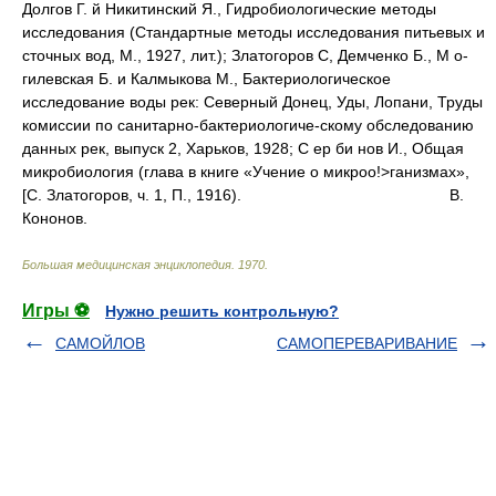
Долгов Г. й Никитинский Я., Гидробиологические методы
исследования (Стандартные методы исследования питьевых и
сточных вод, М., 1927, лит.); Златогоров С, Демченко Б., М о-
гилевская Б. и Калмыкова М., Бактериологическое
исследование воды рек: Северный Донец, Уды, Лопани, Труды
комиссии по санитарно-бактериологиче-скому обследованию
данных рек, выпуск 2, Харьков, 1928; С ер би нов И., Общая
микробиология (глава в книге «Учение о микроо!>ганизмах»,
[С. Златогоров, ч. 1, П., 1916).
В.
Кононов.
Большая медицинская энциклопедия
.
1970
.
Игры ⚽
Нужно решить контрольную?
САМОЙЛОВ
САМОПЕРЕВАРИВАНИЕ