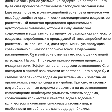
дневные часы резкое увеличение содержания растворенного
0
за счет процессов фотосинтеза свободной угольной к-ты.
2
Еще ниже по реке, в олиго-сапробной зоне, река является уже
освободившейся от органических азотсодержащих веществ; ее
растительный планктон представлен организмами с
аутотрофным питанием, которые в силу малого уже
содержания в воде азотистых продуктов распада органического
вещества, потребленных в предыдущей /9-мезосапробной зоне
растительным планктоном, дают здесь меньшую продукцию
сравнительно с /5-мезосапроб-ной зоной. Содержание
растворенного 0
в этой зоне отвечает его поглощению водой
2
из воздуха. На рис. 1 приведен пример течения процессов
очищения реки. Эффективность процессов естественного С. в.
находится в прямой зависимости от растворенного в воде 0
и
2
степени заселенности водоема растительными и животными
организмами, включая сюда и микробов. При спуске сточных
вод в общественные водоемы с расчетом на их естественное
самоочищение необходимо учитывать емкость водоема,
соотношение количества и качества воды в водоеме с
количеством и качеством спускаемых сточных вод, в
особенности потребность в кислороде для биохим.